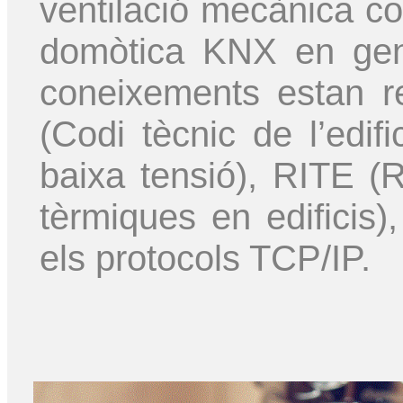
ventilació mecànica co
domòtica KNX en gene
coneixements estan r
(Codi tècnic de l’edi
baixa tensió), RITE (R
tèrmiques en edificis)
els protocols TCP/IP.