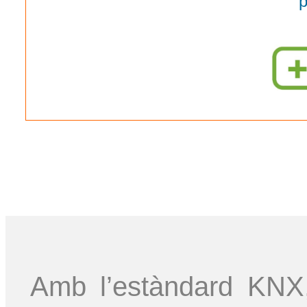
p
Amb l’estàndard KNX