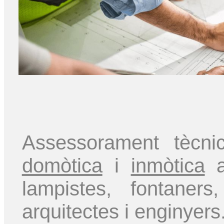
Assessorament tècni
domòtica
i
inmòtica
a 
lampistes, fontaner
arquitectes i enginyers