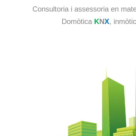
Consultoria i assessoria en materi
Domòtica
K
N
X
, inmòtic