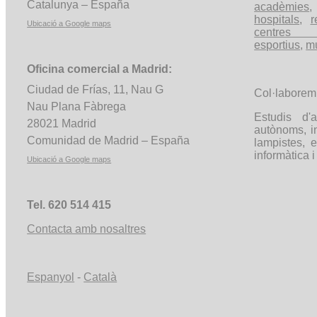
Catalunya – España
acadèmies
hospitals
,
r
Ubicació a
Google
maps
centres c
esportius
,
m
Oficina comercial a Madrid:
Ciudad de Frías, 11, Nau G
Col·labore
Nau Plana Fàbrega
Estudis d'a
28021 Madrid
autònoms, in
Comunidad
de Madrid – España
lampistes, 
informàtica i
Ubicació a
Google
maps
Tel. 620 514 415
Contacta amb nosaltres
Espanyol
-
Català