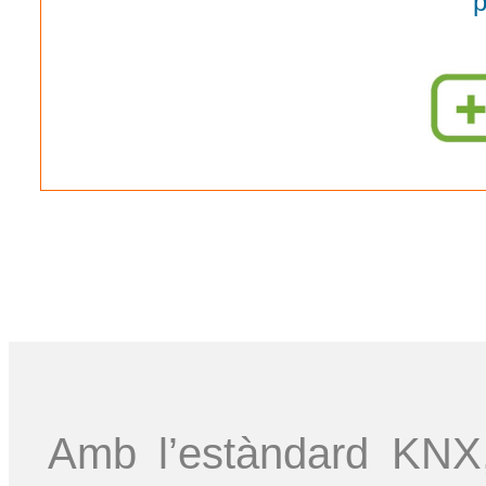
p
Amb l’estàndard KNX