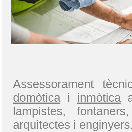
Assessorament tècni
domòtica
i
inmòtica
a 
lampistes, fontaner
arquitectes i enginyers