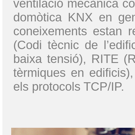
ventilació mecànica co
domòtica KNX en gene
coneixements estan r
(Codi tècnic de l’edi
baixa tensió), RITE (R
tèrmiques en edificis)
els protocols TCP/IP.