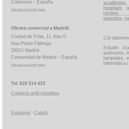
Catalunya – España
acadèmies
hospitals
,
r
Ubicació a
Google
maps
centres c
esportius
,
m
Oficina comercial a Madrid:
Ciudad de Frías, 11, Nau G
Col·labore
Nau Plana Fàbrega
Estudis d'a
28021 Madrid
autònoms, in
Comunidad
de Madrid – España
lampistes, 
informàtica i
Ubicació a
Google
maps
Tel. 620 514 415
Contacta amb nosaltres
Espanyol
-
Català