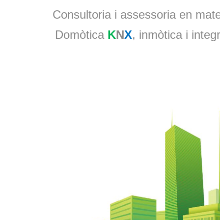
Consultoria i assessoria en materi
Domòtica
K
N
X
, inmòtica i integ