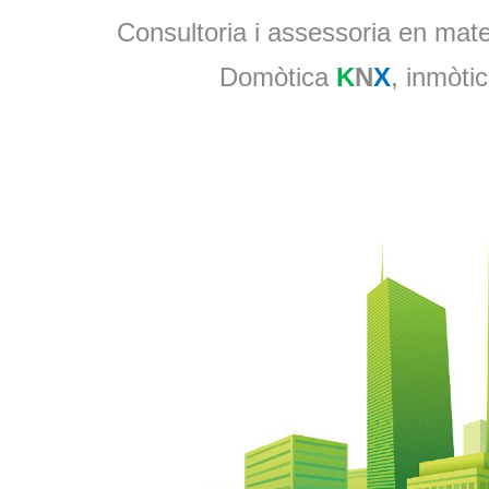
Consultoria i assessoria en materi
Domòtica
K
N
X
, inmòtic