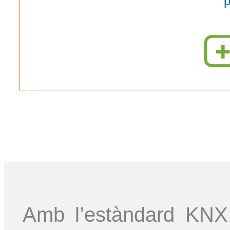
p
Amb l’estàndard KNX