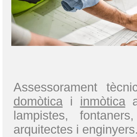
Assessorament tècni
domòtica
i
inmòtica
a 
lampistes, fontaner
arquitectes i enginyers