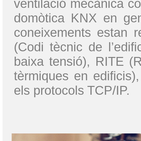
ventilació mecànica co
domòtica KNX en gene
coneixements estan r
(Codi tècnic de l’edi
baixa tensió), RITE (R
tèrmiques en edificis)
els protocols TCP/IP.