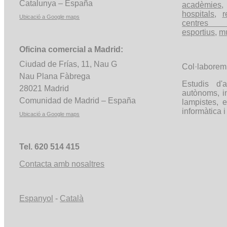
Catalunya – España
acadèmies
hospitals
,
r
Ubicació a
Google
maps
centres c
esportius
,
m
Oficina comercial a Madrid:
Ciudad de Frías, 11, Nau G
Col·labore
Nau Plana Fàbrega
Estudis d'a
28021 Madrid
autònoms, in
Comunidad
de Madrid – España
lampistes, 
informàtica i
Ubicació a
Google
maps
Tel. 620 514 415
Contacta amb nosaltres
Espanyol
-
Català