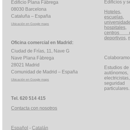
Edificios y s
Edificio Plana
Fàbrega
08030 Barcelona
Hoteles
Cataluña – España
escuelas
universidad
Ubicación en Google
maps
hospitales
,
centros c
deportivos
,
Oficina comercial en Madrid:
Ciudad de Frías, 11, Nave G
Colaboramo
Nave Plana
Fàbrega
28021 Madrid
Estudios de 
Comunidad de Madrid – España
autónom
electricista
Ubicación en Google
maps
segurida
particulares.
Tel. 620 514 415
Contacta con nosotros
Español
-
Catalán