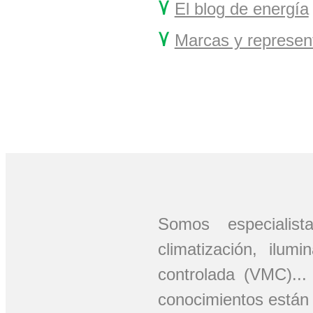
۷
El blog de energía
۷
Marcas y represen
Somos especiali
climatización, ilum
controlada (VMC)..
conocimientos están 