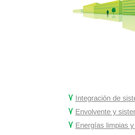
۷
Integración de sis
۷
Envolvente y siste
۷
Energías limpias y