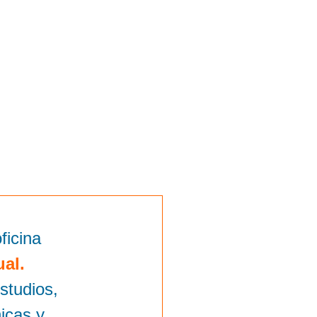
ficina
ual.
studios,
icas y