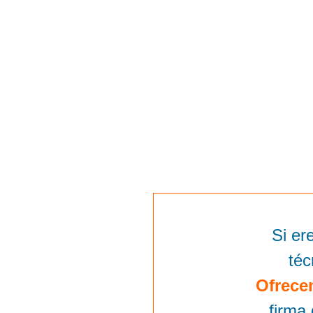
Si er
téc
Ofrece
firma