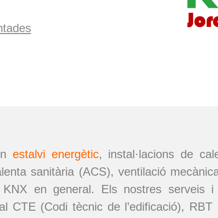
ntades
 en
estalvi energètic
, instal·lacions de cale
calenta sanitària (ACS), ventilació mecànic
a KNX en general. Els nostres serveis i
al CTE (Codi tècnic de l’edificació), RB