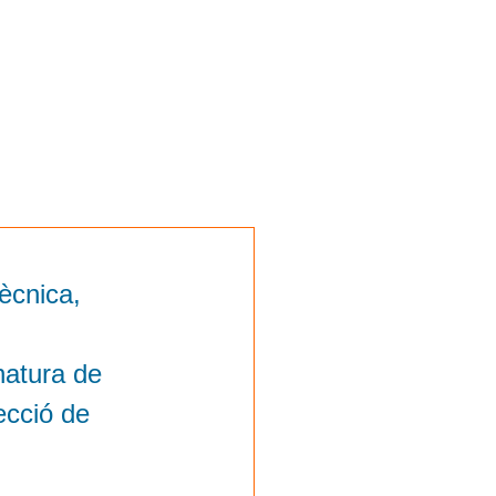
tècnica,
natura de
ecció de