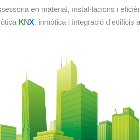
ssessoria en material, instal·lacions i eficiè
òtica
K
N
X
, inmòtica i integració d’edificis 