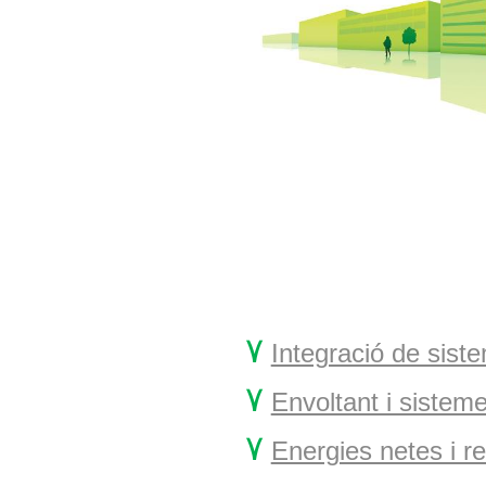
۷
Integració de sist
۷
Envoltant i sisteme
۷
Energies netes i r