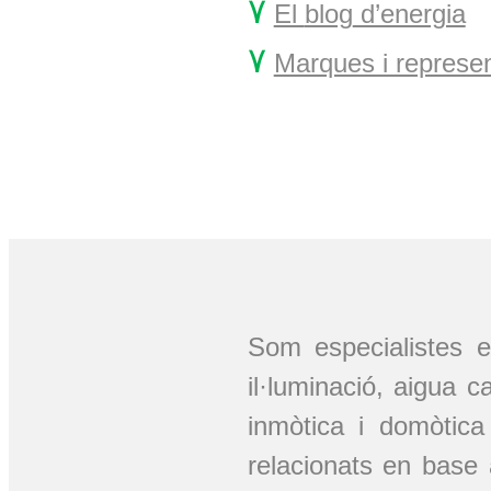
۷
El
blog
d’energia
۷
Marques i represe
Som especialistes
il·luminació, aigua 
inmòtica i domòtic
relacionats en base 