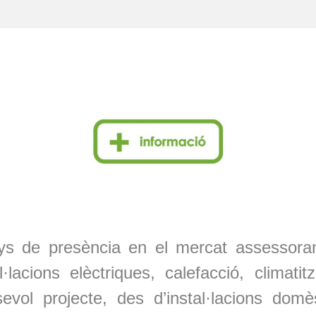
 de presència en el mercat assessorant
al·lacions elèctriques, calefacció, clima
sevol projecte, des d’instal·lacions domè