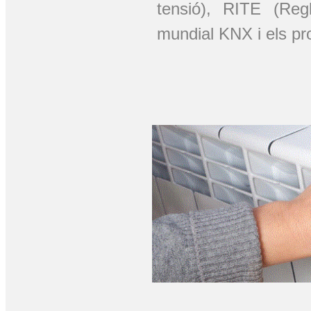
tensió), RITE (Regl
mundial KNX i els pr