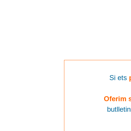
Si ets
Oferim s
butllet