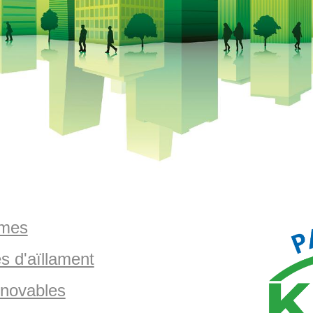
emes
s d'aïllament
enovables