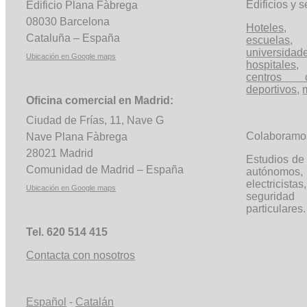
Edificios y s
Edificio Plana
Fàbrega
08030 Barcelona
Hoteles
Cataluña – España
escuelas
universidad
Ubicación en Google
maps
hospitales
,
centros c
deportivos
,
Oficina comercial en Madrid:
Ciudad de Frías, 11, Nave G
Colaboramo
Nave Plana
Fàbrega
28021 Madrid
Estudios de 
Comunidad de Madrid – España
autónom
electricista
Ubicación en Google
maps
segurida
particulares.
Tel. 620 514 415
Contacta con nosotros
Español
-
Catalán