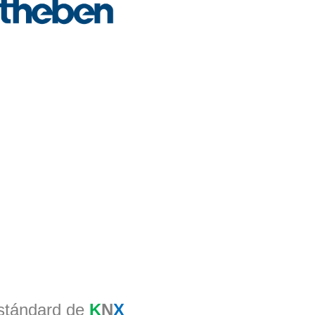
estándard de
K
N
X