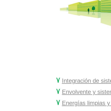
۷
Integración de sis
۷
Envolvente y siste
۷
Energías limpias y